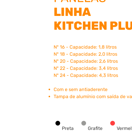
LINHA
KITCHEN PL
N
º
16 -
Capacidade:
1,8 litros
N
º
18 -
Capacidade: 2,0
litros
N
º
20 -
Capacidade:
2,6 litros
N
º
22 -
Capacidade: 3
,4 litros
N
º
24 -
Capacidade: 4,
3 litros
Com e sem antiaderente
Tampa de alumínio com saída de v
•
•
•
Preta
Grafite
Verme