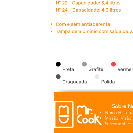
N
º
22 -
Capacidade: 3
,4 litros
N
º
24 -
Capacidade: 4,
3 litros
Com e sem antiaderente
Tampa de alumínio com saída de v
•
•
•
•
•
Preta
Grafite
Verme
Craqueada
Polida
Sobre N
Nossa Históri
Missão, Visão 
Sustentabilid