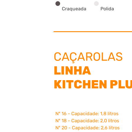
•
•
Craqueada
Polida
CAÇAROLAS
LINHA
KITCHEN PL
N
º
16 -
Capacidade:
1,8 litros
N
º
18 -
Capacidade: 2,0
litros
N
º
20 -
Capacidade:
2,6 litros