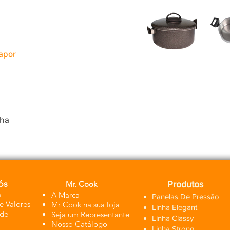
apor
lha
ós
Mr. Cook
Produtos
a
A Marca
Panelas De Pressão
e Valores
Mr Coo
k na sua loja
Linha Elegant
ade
Seja um Representante
Linha Classy
Nosso Catálogo
Linha Strong