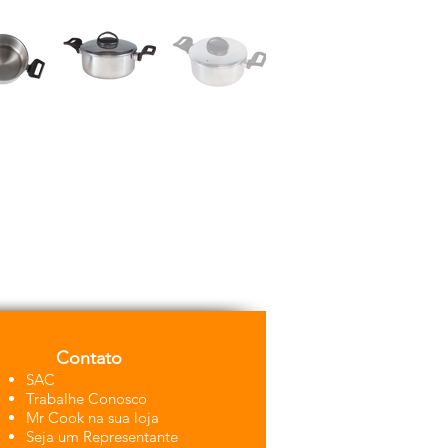
Contato
SAC
Trabalhe Conosco
Mr Cook na sua loja
Seja um Representante