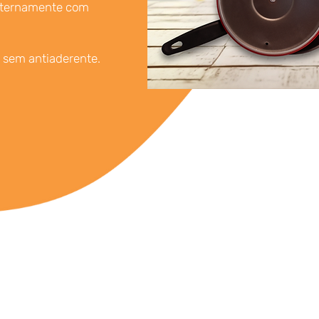
internamente com
 sem antiaderente.