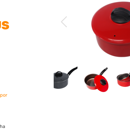
US
apor
lha