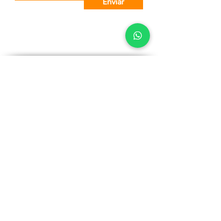
Enviar
Sobre Nós
Nossa História
Missão, Visão e Valores
Sustentabilidade
Mr. Cook
A Marca
Mr Coo
k na sua loja
Seja um Representante
Nosso Catálogo
Produtos