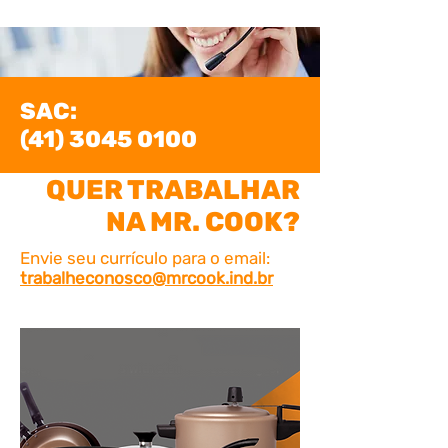
SAC:
(41) 3045 0100
QUER TRABALHAR
NA MR. COOK?
Envie seu currículo para o email:
trabalheconosco@mrcook.ind.br